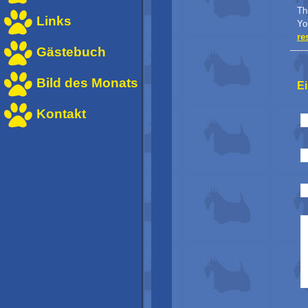
Th
Links
Yo
re
Gästebuch
Bild des Monats
E
Kontakt