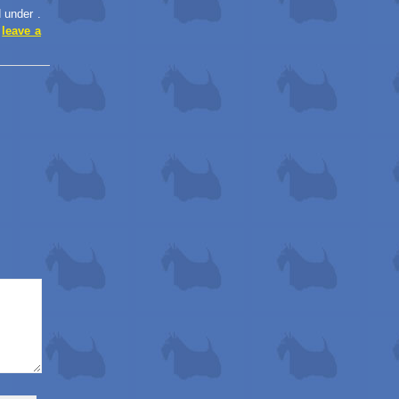
 under .
n
leave a