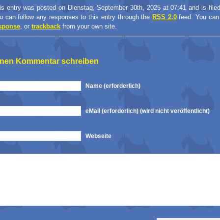
is entry was posted on Dienstag, September 30th, 2025 at 07:41 and is filed
u can follow any responses to this entry through the
RSS 2.0
feed. You ca
sponse
, or
trackback
from your own site.
inen Kommentar schreiben
Name (erforderlich)
eMail (erforderlich) (wird nicht veröffentlicht)
Webseite