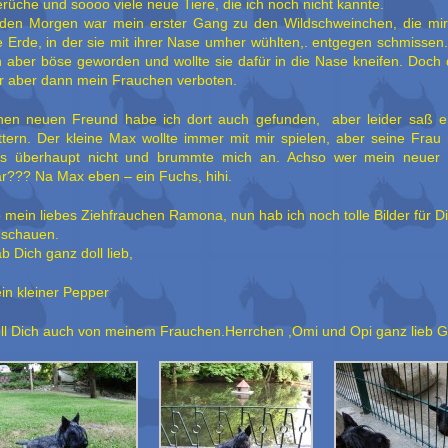
rüche und soooo viele neue Tiere, die ich noch nicht kannte.
den Morgen war mein erster Gang zu den Wildschweinchen, die mi
e Erde, in der sie mit ihrer Nase umher wühlten,. entgegen schmissen
h aber böse geworden und wollte sie dafür in die Nase kneifen. Doch 
r aber dann mein Frauchen verboten.
nen neuen Freund habe ich dort auch gefunden, aber leider saß er
ttern. Der kleine Max wollte immer mit mir spielen, aber seine Frau
s überhaupt nicht und brummte mich an. Achso wer mein neuer
r??? Na Max eben – ein Fuchs, hihi.
 mein liebes Ziehfrauchen Ramona, nun hab ich noch tolle Bilder für 
schauen.
b Dich ganz doll lieb,
in kleiner Pepper
ll Dich auch von meinem Frauchen.Herrchen ,Omi und Opi ganz lieb 