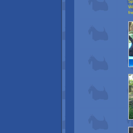
Sp
Wi
fr