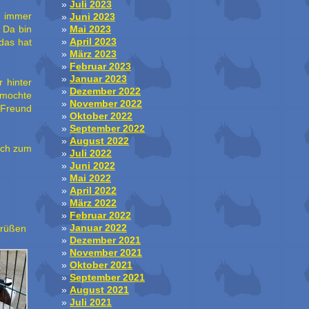
Juli 2023
r immer
Juni 2023
. Da bin
Mai 2023
April 2023
das hat
März 2023
Februar 2023
Januar 2023
 hinter
Dezember 2022
 mochte
November 2022
 Freund
Oktober 2022
September 2022
August 2022
Dich zum
Juli 2022
Juni 2022
Mai 2022
April 2022
März 2022
Februar 2022
Januar 2022
Grüßen
Dezember 2021
November 2021
Oktober 2021
September 2021
August 2021
Juli 2021