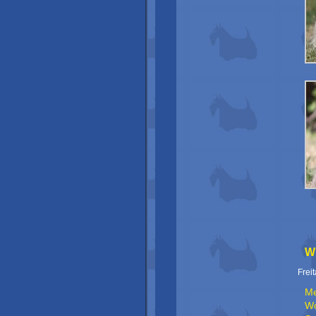
Wi
Frei
Me
Wo