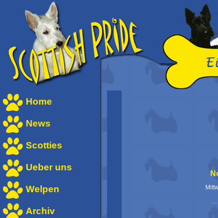
Home
News
Scotties
Ueber uns
N
Welpen
Mitt
….
Archiv