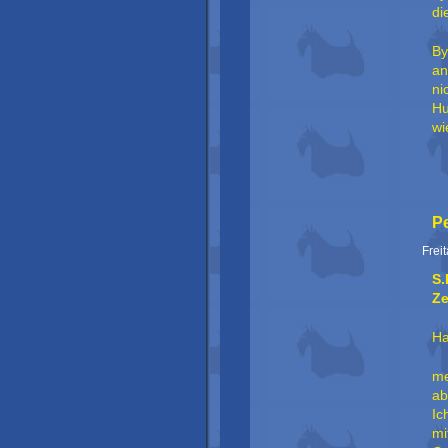
di
By
an
ni
Hu
wi
Pe
Frei
S.
Ze
Ha
me
ab
Ic
mi