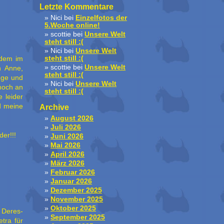
Letzte Kommentare
Nici
bei
Einzelfotos der
5.Woche online!
scottie
bei
Unsere Welt
steht still :(
Nici
bei
Unsere Welt
steht still :(
zdem im
scottie
bei
Unsere Welt
n Anne,
steht still :(
uge und
Nici
bei
Unsere Welt
noch an
steht still :(
 leider
d meine
Archive
August 2026
Juli 2026
er!!!
Juni 2026
Mai 2026
April 2026
März 2026
Februar 2026
Januar 2026
Dezember 2025
November 2025
Oktober 2025
. Deres-
September 2025
tra für