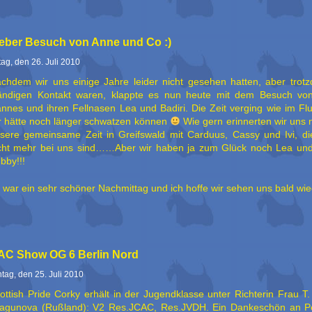
ieber Besuch von Anne und Co :)
ag, den 26. Juli 2010
chdem wir uns einige Jahre leider nicht gesehen hatten, aber trot
ändigen Kontakt waren, klappte es nun heute mit dem Besuch vo
nnes und ihren Fellnasen Lea und Badiri. Die Zeit verging wie im Fl
r hätte noch länger schwatzen können
Wie gern erinnerten wir uns 
sere gemeinsame Zeit in Greifswald mit Carduus, Cassy und Ivi, die
cht mehr bei uns sind……Aber wir haben ja zum Glück noch Lea un
bby!!!
 war ein sehr schöner Nachmittag und ich hoffe wir sehen uns bald wied
AC Show OG 6 Berlin Nord
tag, den 25. Juli 2010
ottish Pride Corky erhält in der Jugendklasse unter Richterin Frau T
agunova (Rußland): V2 Res.JCAC, Res.JVDH. Ein Dankeschön an Pe