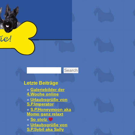
Letzte Beiträge
Galeriebilder der
4.Woche online
Urlaubsgrüße von
S.P.Imperator
S.P.Honeymoon aka
Momo ganz relaxt
So stolz
Urlaubsgrüße von
S.P.Sybil aka Sally