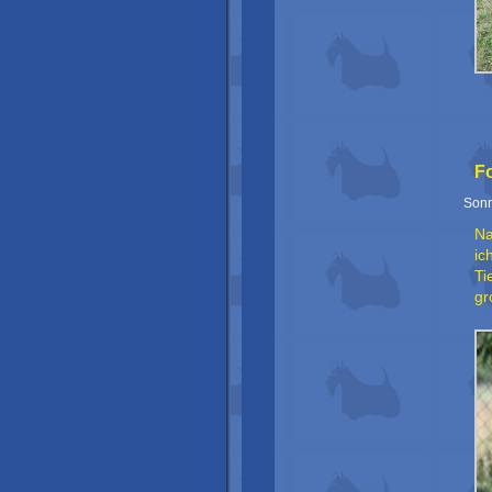
Fo
Sonn
Na
ic
Ti
gr