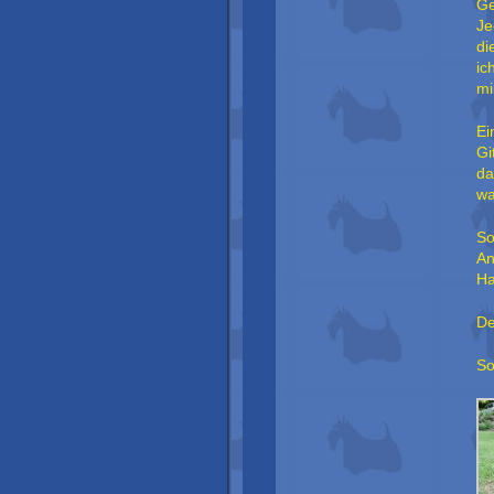
Ge
Je
di
ic
mi
Ei
Gi
da
wa
So
An
Ha
De
So