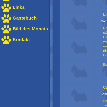
Links
L
Gästebuch
Mont
Bild des Monats
Na
st
Ha
Kontakt
wi
un
ni
Bu
Es
C
Sonn
Sc
Ty