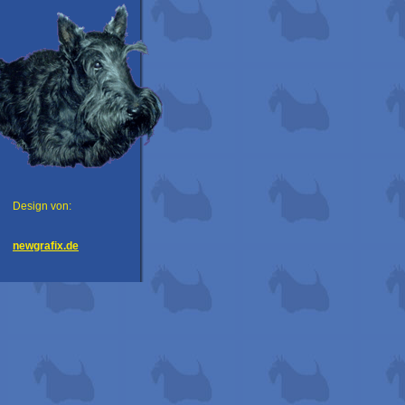
Design von:
newgrafix.de