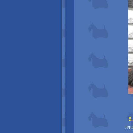
S
Frei