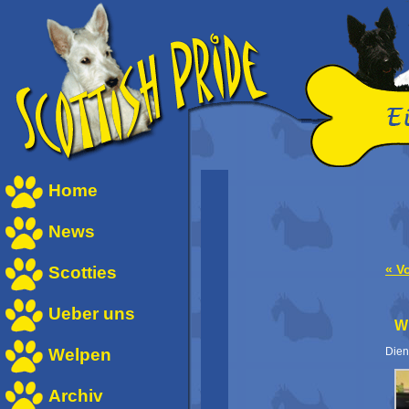
Home
News
Scotties
« V
Ueber uns
Wi
Welpen
Dien
Archiv