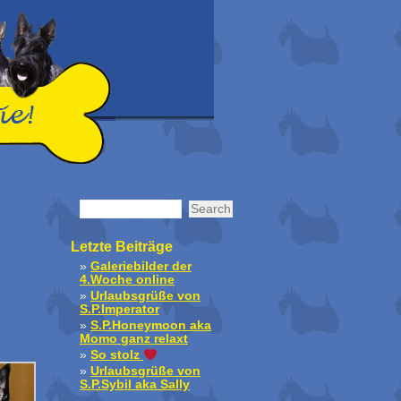
Letzte Beiträge
Galeriebilder der
4.Woche online
Urlaubsgrüße von
S.P.Imperator
S.P.Honeymoon aka
Momo ganz relaxt
So stolz
Urlaubsgrüße von
S.P.Sybil aka Sally