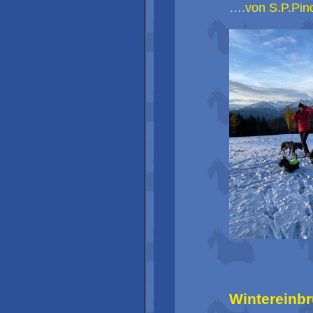
….von S.P.Pino
Wintereinb