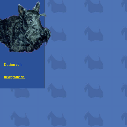
Design von:
newgrafix.de