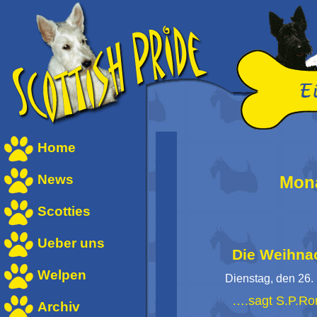
Home
News
Mona
Scotties
Ueber uns
Die Weihnac
Welpen
Dienstag, den 26
….sagt S.P.Ro
Archiv