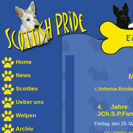
Home
News
M
Scotties
« Vorherige Einträ
Ueber uns
4. Jahre
JCh.S.P.Fa
Welpen
Freitag, den 29. M
Archiv