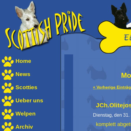
Home
News
Mo
Scotties
« Vorherige Einträ
Ueber uns
JCh.Olitejo
Welpen
Dienstag, den 31.
komplett abget
Archiv