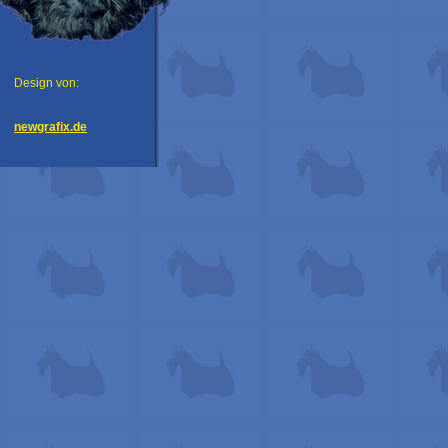
Design von:
newgrafix.de