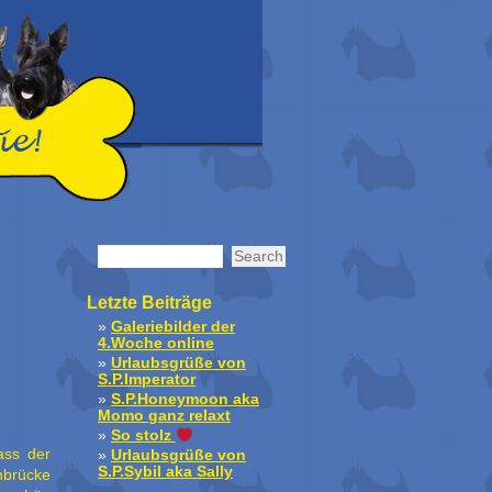
Letzte Beiträge
Galeriebilder der
4.Woche online
Urlaubsgrüße von
S.P.Imperator
S.P.Honeymoon aka
Momo ganz relaxt
So stolz
ass der
Urlaubsgrüße von
S.P.Sybil aka Sally
nbrücke