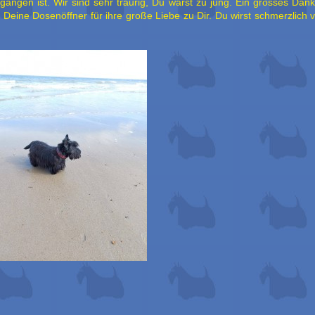
gangen ist. Wir sind sehr traurig, Du warst zu jung. Ein grosses Dan
 Deine Dosenöffner für ihre große Liebe zu Dir. Du wirst schmerzlich 