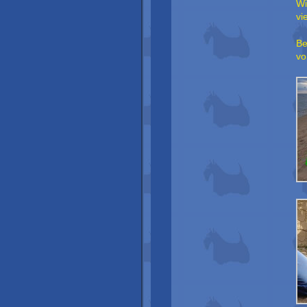
Wi
vi
Be
vo