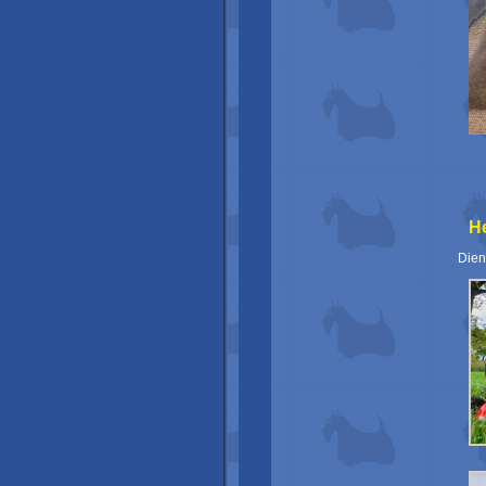
H
Dien