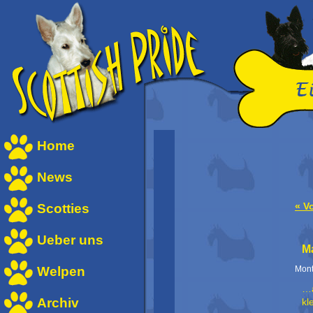
Home
News
Scotties
« V
Ueber uns
M
Welpen
Mont
…a
Archiv
kl