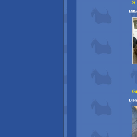
S
Mitt
G
Dien