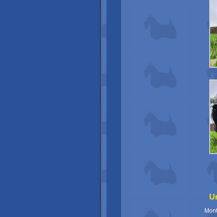
U
Mont