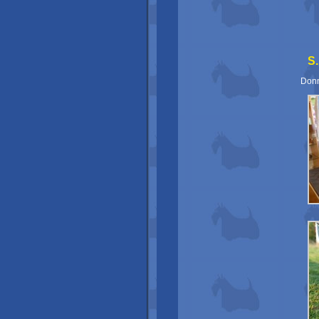
S.
Donn