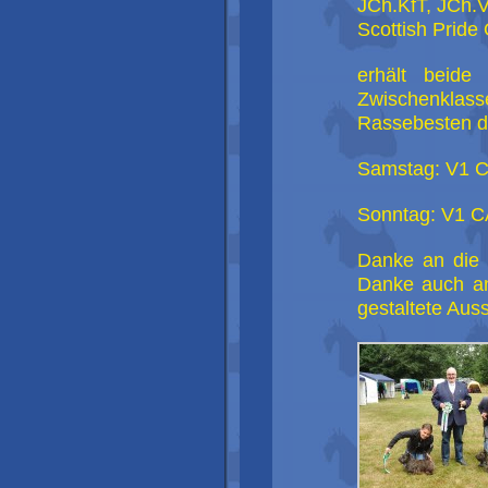
JCh.KfT, JCh.
Scottish Pride O
erhält beide
Zwischenkla
Rassebesten 
Samstag: V1 C
Sonntag: V1 C
Danke an die R
Danke auch an
gestaltete Auss