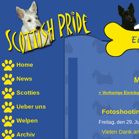
Home
News
M
Scotties
« Vorherige Einträ
Ueber uns
Fotoshootin
Welpen
Freitag, den 29. J
Vielen Dank an 
Archiv