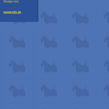
Design von:
newgrafix.de