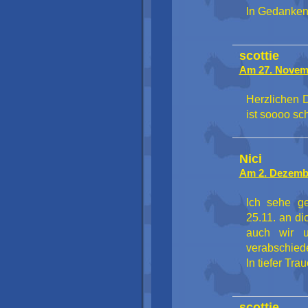
In Gedanken 
scottie
Am 27. Novem
Herzlichen 
ist soooo sc
Nici
Am 2. Dezemb
Ich sehe g
25.11. an d
auch wir u
verabschiede
In tiefer Tra
scottie