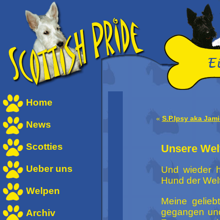
Home
«
S.P.Ipsy aka Jami
News
Scotties
Unsere Welt 
Ueber uns
Und wieder 
Hund der Welt
Welpen
Meine gelieb
gegangen und 
Archiv