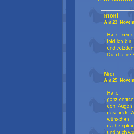
moni
Am 23. Novem
Hallo meine
leid ich bin
und trotzdem
Dich.Deine 
Nici
Am 25. Novem
Hallo,
ganz ehrlic
den Augen 
geschockt. 
wünschen 
nachempfinde
und auch we