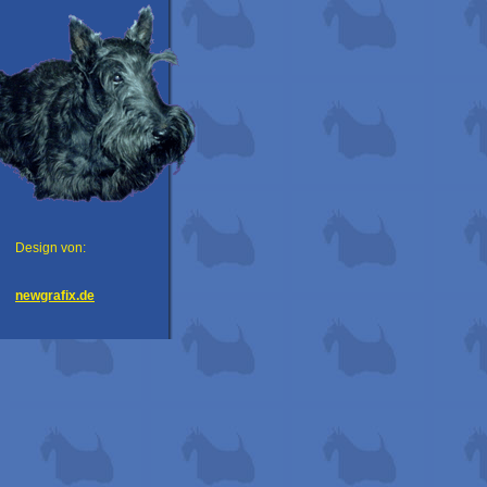
Design von:
newgrafix.de