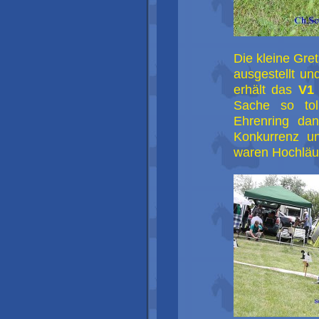
Die kleine Gre
ausgestellt u
erhält das
V1
Sache so to
Ehrenring da
Konkurrenz un
waren Hochläufe