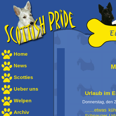
Home
News
M
Scotties
Ueber uns
Urlaub im E
Welpen
Donnerstag, den 2
……etwas kühl,
Archiv
Schnauzer Url