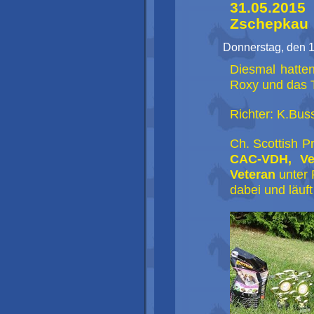
31.05.20
Zschepkau
Donnerstag, den 1
Diesmal hatten
Roxy und das T
Richter: K.Bus
Ch. Scottish P
CAC-VDH, Ve
Veteran
unter 
dabei und läuf