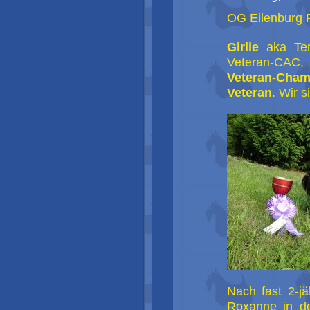
OG Eilenburg R
Girlie
aka Terr
Veteran-CAC,
Veteran-Cham
Veteran
. Wir s
Nach fast 2-j
Roxanne in de