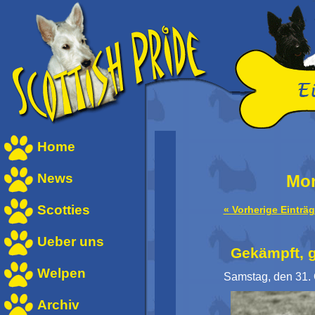
Home
News
Mon
Scotties
« Vorherige Einträ
Ueber uns
Gekämpft, g
Welpen
Samstag, den 31.
Archiv