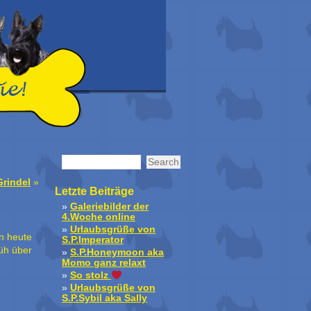
Grindel
»
Letzte Beiträge
Galeriebilder der
4.Woche online
Urlaubsgrüße von
n heute
S.P.Imperator
üh über
S.P.Honeymoon aka
Momo ganz relaxt
So stolz
Urlaubsgrüße von
S.P.Sybil aka Sally