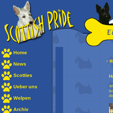
Home
«
M
News
Scotties
H
Ueber uns
Wi
be
di
Welpen
Archiv