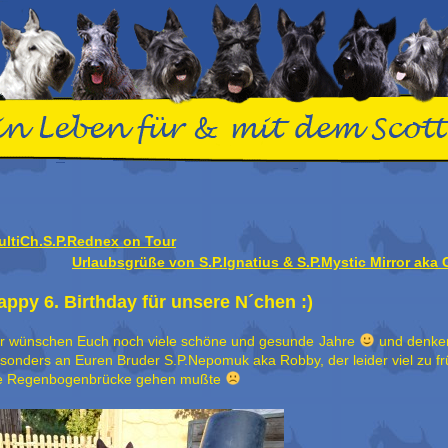
ultiCh.S.P.Rednex on Tour
Urlaubsgrüße von S.P.Ignatius & S.P.Mystic Mirror aka 
appy 6. Birthday für unsere N´chen :)
r wünschen Euch noch viele schöne und gesunde Jahre
und denke
sonders an Euren Bruder S.P.Nepomuk aka Robby, der leider viel zu fr
e Regenbogenbrücke gehen mußte