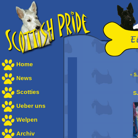
Home
«
S
News
Scotties
S.
Ueber uns
Welpen
Archiv