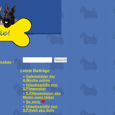
Moskau
»
Letzte Beiträge
Galeriebilder der
4.Woche online
Urlaubsgrüße von
S.P.Imperator
S.P.Honeymoon aka
Momo ganz relaxt
So stolz
Urlaubsgrüße von
S.P.Sybil aka Sally